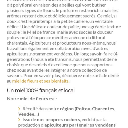
dit polyfloral en raison des abeilles qui vont butiner
plusieurs types de fleurs: le parfum en est enrichi, mais les
arômes restent doux et délicieusement sucrés. Ce miel, si
doux, c'est le printemps à la petite cuillère, un véritable
délice ! Une délicate couleur de paille, une agréable texture
souple : le Miel de france marie avec succès la douceur
poitevine à l'éloquence méditerranéenne du littoral
charentais. Apiculteurs et producteurs nous-même, nous
travaillons également en collaboration avec d'autres
apiculteurs, notamment vendéens. Un long savoir-faire (4
générations !) nous a été transmis, nous permettant de ne
choisir que des miels d'excellence que nous rapportons
chez nous avant de les intégrer à notre collection de
saveurs. Pour en savoir plus, découvrez notre article dédié
au
miel de fleurs et ses bienfaits
.
Un miel 100 % français et local
Notre
miel de fleurs
est :
Récolté dans notre
région (Poitou-Charentes,
Vendée...)
Issu de
nos propres ruchers
, enrichi par la
production d’
apiculteurs partenaires vendéens