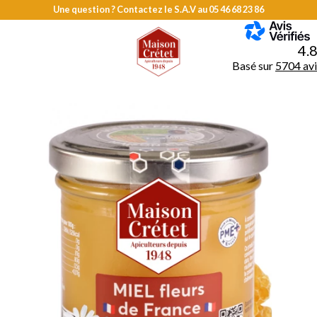
Une question ? Contactez le S.A.V au
05 46 68 23 86
MENU
4.
Basé sur
5704 avi