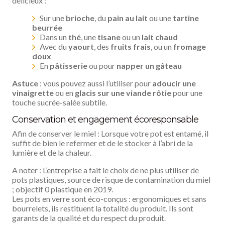
délicieux :
Sur une
brioche
, du
pain au lait
ou une
tartine
beurrée
Dans un
thé
, une
tisane
ou un
lait chaud
Avec du
yaourt
, des
fruits frais
, ou un
fromage
doux
En
pâtisserie
ou pour
napper un gâteau
Astuce
: vous pouvez aussi l’utiliser pour
adoucir une
vinaigrette
ou en
glacis sur une viande rôtie
pour une
touche sucrée-salée subtile.
Conservation et engagement écoresponsable
Afin de conserver le miel : Lorsque votre pot est entamé, il
suffit de bien le refermer et de le stocker à l’abri de la
lumière et de la chaleur.
A noter : L’entreprise a fait le choix de ne plus utiliser de
pots plastiques, source de risque de contamination du miel
; objectif 0 plastique en 2019.
Les pots en verre sont éco-conçus : ergonomiques et sans
bourrelets, ils restituent la totalité du produit. Ils sont
garants de la qualité et du respect du produit.