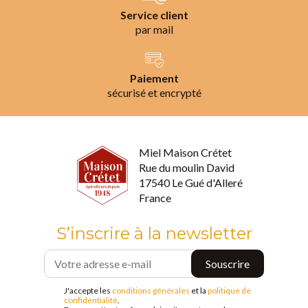
Service client
par mail
Paiement
sécurisé et encrypté
Miel Maison Crétet
Rue du moulin David
17540 Le Gué d'Alleré
France
S’inscrire à la newsletter
J'accepte les
conditions générales
et la
politique de
confidentialité
.