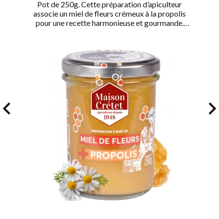
Pot de 250g. Cette préparation d’apiculteur
associe un miel de fleurs crémeux à la propolis
pour une recette harmonieuse et gourmande.
Dans un seul pot, découvrez l’onctuosité d’une
véritable crème de miel et le caractère
aromatique affirmé de la propolis.
