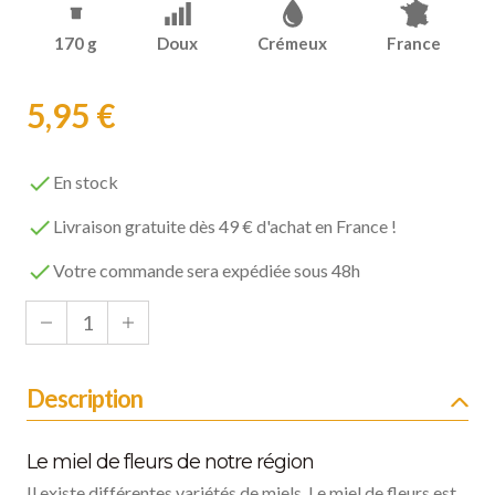
170 g
Doux
Crémeux
France
5,95 €

En stock

Livraison gratuite dès 49 € d'achat en France !

Votre commande sera expédiée sous 48h
Description
Le miel de fleurs de notre région
Il existe différentes variétés de miels. Le miel de fleurs est