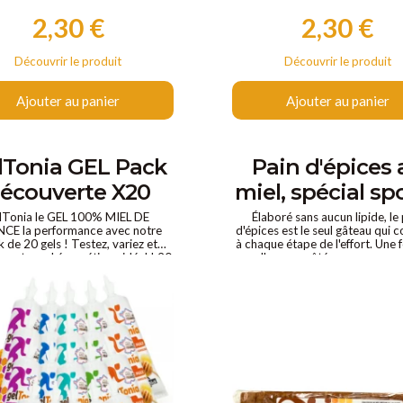
2,30 €
2,30 €
Prix
Prix
Découvrir le produit
Découvrir le produit
Ajouter au panier
Ajouter au panier
lTonia GEL Pack
Pain d'épices 
écouverte X20
miel, spécial spo
lTonia le GEL 100% MIEL DE
Élaboré sans aucun lipide, le
CE la performance avec notre
d'épices est le seul gâteau qui 
 de 20 gels ! Testez, variez et
à chaque étape de l'effort. Une 
z votre gel énergétique idéal ! 20
vous l'aurez goûté, vous ne pour
s énergétiques à prix réduit. 5
vous passer de ses nombreux bie
es adaptées à chaque phase de la
formance énergie naturelle et
essive sans pic glycémique sans
n sans additifs 100% digestible
IEL DE FRANCE une alternative
saine aux gels classiques.