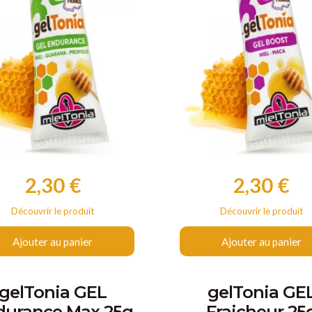
2,30 €
2,30 €
Prix
Prix
Découvrir le produit
Découvrir le produit
Ajouter au panier
Ajouter au panier
gelTonia GEL
gelTonia GE
durance Max 25g
Fraicheur 25