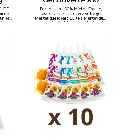
EL DE
Fort de son 100% Miel de France,
on de
testez, variez et trouvez votre gel
ur les
énergétique idéal ! 10 gels énergétiques
tions de
à prix réduit. 5 formules adaptées à
arfait
chaque phase de la performance
énergie naturelle et progressive sans pic
glycémique sans gluten sans additifs
100% digestible 100% MIEL DE
FRANCE une alternative saine aux gels
classiques.