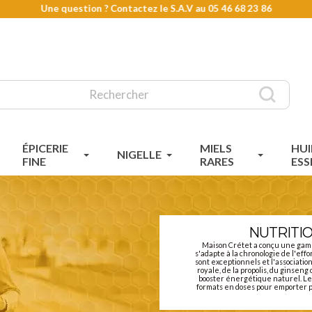
Une question ? Contactez le S.A.V au
05 46 68 23 86
ÉPICERIE
MIELS
HUI
NIGELLE
FINE
RARES
ESS
NUTRITI
Maison Crétet a conçu une gamm
s'adapte à la chronologie de l'effo
sont exceptionnels et l'associatio
royale, de la propolis, du ginsen
booster énergétique naturel. Les
formats en doses pour emporter p