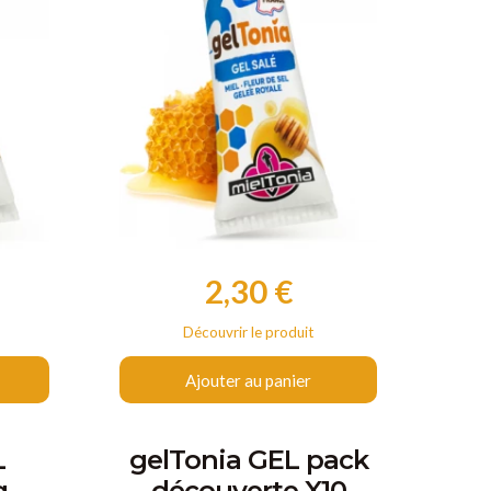
2,30 €
Prix
Découvrir le produit
Ajouter au panier
L
gelTonia GEL pack
g
découverte X10