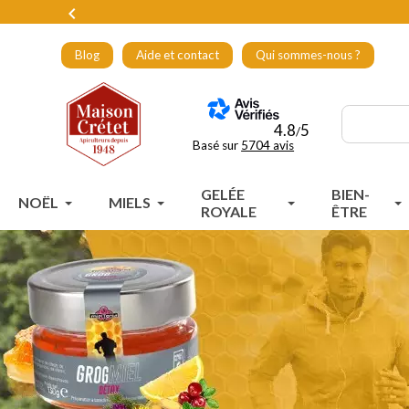

Blog
Aide et contact
Qui sommes-nous ?
4.8
5
/
Basé sur
5704 avis
GELÉE
BIEN-
NOËL
MIELS
ROYALE
ÊTRE