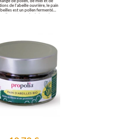
lange de pollen, de miel et de
ions de l’abeille ouvrière, le pain
beilles est un pollen fermenté
urellement au sein de la ruche,
é à nourrir la colonie. Par rapport
pollen déjà riche en protéines,
ines, minéraux (dont sélénium) et
oxydants, les nutriments du pain
’abeilles sont plus facilement
ssimilables et c’est un pré- et
robiotique, ce lui confère de
uses propriétés santé : il stimule
e métabolisme et le système
unitaire, facilite la digestion,
fiant, pour un cocktail énergisant
et protecteur.