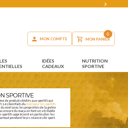

0
MON COMPTE
MON PANIER
LES
IDÉES
NUTRITION
ENTIELLES
CADEAUX
SPORTIVE
ON SPORTIVE
e de produits dédiés aux sportifs qui
rt. Les bienfaits du
miel pour les sportifs
n du miel avec les propriétés de la gelée
g ou encore du maca en font un véritable
 sportifs apprécient en particulier les
artout pendant leurs séances de sport.