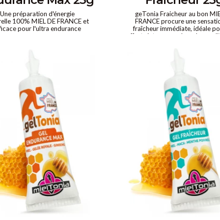
Une préparation d'énergie
geTonia Fraicheur au bon MI
relle 100% MIEL DE FRANCE et
FRANCE procure une sensati
ficace pour l'ultra endurance
fraîcheur immédiate, idéale po
efforts intenses ou lors de condi
fortes chaleurs, le Gel Tonic p