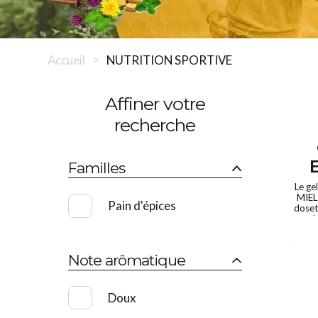
Accueil
NUTRITION SPORTIVE
affiner votre
recherche
Familles
Le ge
MIEL
Pain d'épices
doset
pour l
d'én
Note arômatique
Doux