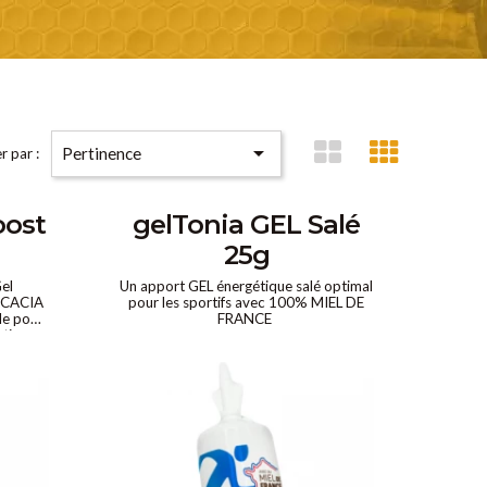

Pertinence
r par :
oost
gelTonia GEL Salé
25g
Gel
Un apport GEL énergétique salé optimal
'ACACIA
pour les sportifs avec 100% MIEL DE
le pour
FRANCE
ctives
rgie
nde.