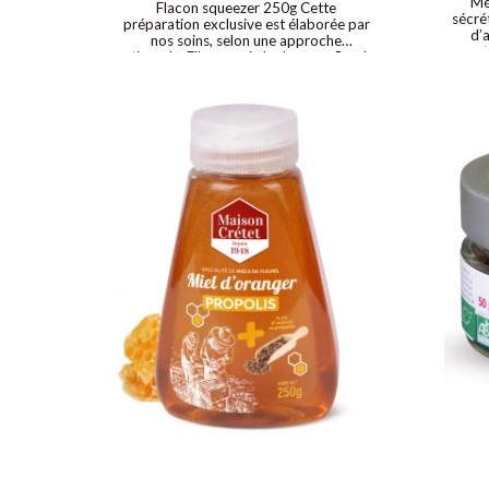
Mé
Flacon squeezer 250g Cette
sécrét
préparation exclusive est élaborée par
d’a
nos soins, selon une approche
nat
artisanale. Elle associe la douceur florale
destin
du miel d’oranger au caractère
au 
aromatique de la propolis, dans un
vitam
format squeezer ultra pratique, pensé
anti
pour une utilisation simple et précise au
d
quotidien.
a
p
nombre
l
imm
détoxi