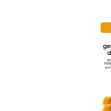
ge
d
ge
FRAN
pack
trouve
gel
formul
per
progr
glute
100% M