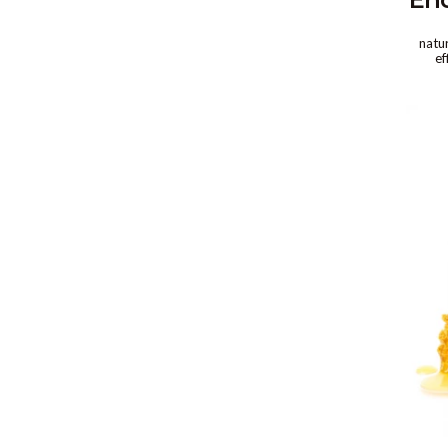
natu
ef