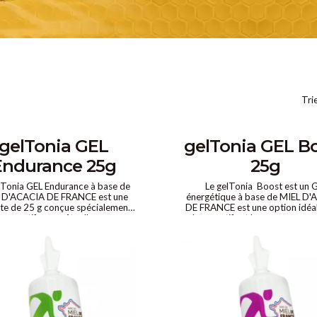
Trie
gelTonia GEL
gelTonia GEL B
Endurance 25g
25g
lTonia GEL Endurance à base de
Le gelTonia Boost est un 
 D'ACACIA DE FRANCE est une
énergétique à base de MIEL D
te de 25 g conçue spécialement
DE FRANCE est une option idéa
es sportifs en quête d'une source
les sportifs et les personnes a
ergie naturelle et performante
recherchant une source d'éne
naturelle, efficace et gourma