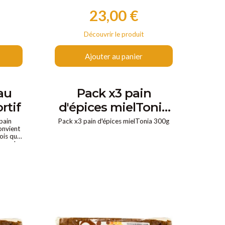
23,00 €
Prix
Découvrir le produit
Ajouter au panier
au
Pack x3 pain
rtif
d'épices mielTonia
300g
 pain
Pack x3 pain d'épices mielTonia 300g
convient
fois que
rez plus
nfaits.