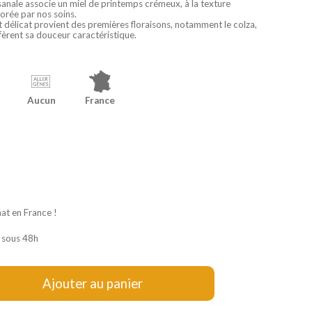
sanale associe un miel de printemps crémeux, à la texture
porée par nos soins.
et délicat provient des premières floraisons, notamment le colza,
confèrent sa douceur caractéristique.
Aucun
France
hat en France !
 sous 48h
Ajouter au panier