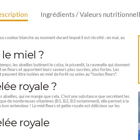
scription
Ingrédients / Valeurs nutritionnel
a couleur blanche au moment durant lequel il est récolté : en mai, au
le miel ?
mps, les abeilles butinent le colza, le pissenlit, la ravenelle qui donnent
ont en fleurs et apportent leurs saveurs plus sucrées, plus fortes. Les
t peuvent être isolées en miel de forêt ou unies au "toutes fleurs".
elée royale ?
 des abeilles, qui ne mange que cela. C'est une substance que secrètent les
nsi que de nombreuses vitamines (B1, B2, B3 notamment), elle permet à la
À bon entendeur ! Le miel fleurs et gelée royale est délicieux sur les
elée royale