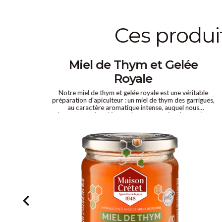
ces produ
ale
Miel de Thym et Gelée
Royale
rémeux
Notre miel de thym et gelée royale est une véritable
 soins
préparation d’apiculteur : un miel de thym des garrigues,
de la
au caractère aromatique intense, auquel nous
roduit
incorporons la gelée royale par nos soins dans notre
atelier de Charente-Maritime — un savoir-faire de la
Maison depuis 1948. Chaque pot est dosé avec précision
: 15 g de gelée royale dans le pot de 800 g, 5 g dans le
pot de 250 g. Sa robe ambrée et ses notes chaudes et
herbacées, relevées par la saveur délicatement acidulée
de la gelée royale, en font la référence la plus appréciée
de nos clients. Délicieux au petit-déjeuner sur une tartine,
dans un yaourt ou fondu dans une tisane. Disponible en
pot de 250 g ou 800 g.
