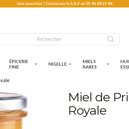
Une question ? Contactez le S.A.V au
05 46 68 23 86
ÉPICERIE
MIELS
HUI
NIGELLE
FINE
RARES
ESS
oyale
Miel de Pr
Royale