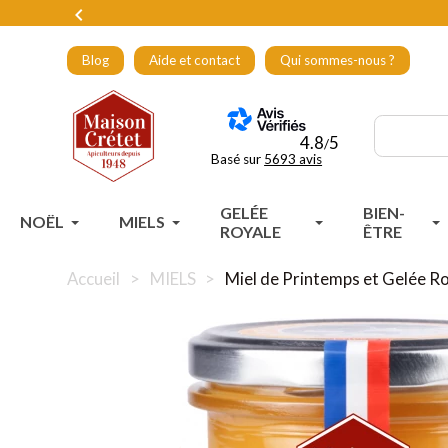

Blog
Aide et contact
Qui sommes-nous ?
4.8
5
/
Basé sur
5693 avis
GELÉE
BIEN-
NOËL
MIELS
ROYALE
ÊTRE
Accueil
MIELS
Miel de Printemps et Gelée R