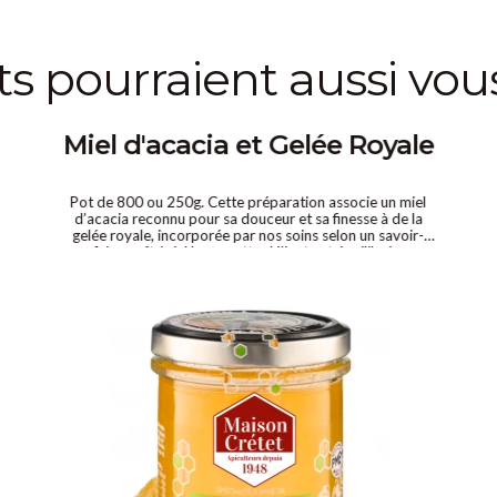
its pourraient aussi vou
Miel d'acacia et Gelée Royale
Pot de 800 ou 250g. Cette préparation associe un miel
d’acacia reconnu pour sa douceur et sa finesse à de la
gelée royale, incorporée par nos soins selon un savoir-
faire maîtrisé. Une recette délicate et équilibrée,
appréciée pour sa texture fluide et sa saveur subtile,
proposée en formats 250 g et 800 g.