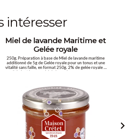
s intéresser
Miel de lavande Maritime et
M
Gelée royale
250g. Préparation à base de Miel de lavande maritime
800
additionné de 5g de Gelée royale pour un tonus et une
gour
vitalité sans faille, en format 250g. 2% de gelée royale a
print
été ajoutée a ce miel de lavande, connu pour ses
prin
nombreuses vertus sur la santé. 100 % naturel.
entre
