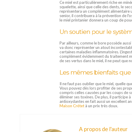
Ce miel est particulièrement riche en minér
squelette, ainsi que celle des dents, le se
représentera un complément alimentaire util
senior, il contribuera à la prévention de 
le miel printanier donnera un coup de pouc
Un soutien pour le systè
Par ailleurs, comme le bore possède aussi 
va donc représenter un atout incontestable
certaines maladies inflammatoires. L'inges
complément évidemment du traitement méd
de ses vertus dans le miel, il ne peut que n
Les mêmes bienfaits que l
Il ne faut pas oublier que le miel, quelle 
Vous pouvez dès lors profiter de ses propr
compris celles causées par les coups de so
éliminer ses toxines. De plus, il participe 
antioxydantes en fait aussi un excellent a
Maison Crétet
à un prix très doux.
A propos de l'auteur