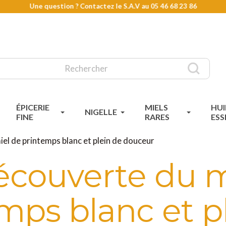
Une question ? Contactez le S.A.V au
05 46 68 23 86
ÉPICERIE
MIELS
HUI
NIGELLE
FINE
RARES
ESS
iel de printemps blanc et plein de douceur
découverte du m
mps blanc et p