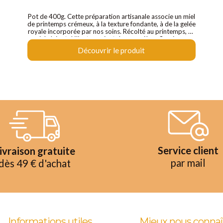
Pot de 400g. Cette préparation artisanale associe un miel
de printemps crémeux, à la texture fondante, à de la gelée
royale incorporée par nos soins. Récolté au printemps, ce
miel clair et délicat provient des premières floraisons,
notamment le colza, le pissenlit et la ravenelle, qui lui
Découvrir le produit
confèrent sa douceur caractéristique.
Service client
ivraison gratuite
par mail
dès 49 € d'achat
Informations utiles
Mieux nous connaî