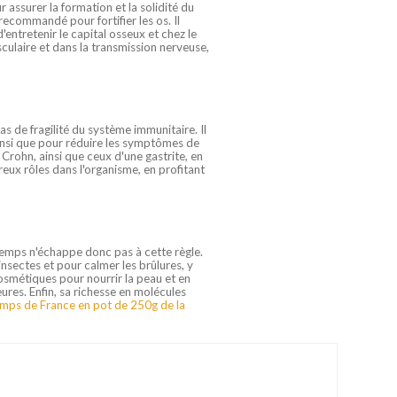
 assurer la formation et la solidité du
 recommandé pour fortifier les os. Il
'entretenir le capital osseux et chez le
sculaire et dans la transmission nerveuse,
 de fragilité du système immunitaire. Il
ainsi que pour réduire les symptômes de
Crohn, ainsi que ceux d'une gastrite, en
 rôles dans l'organisme, en profitant
intemps n'échappe donc pas à cette règle.
nsectes et pour calmer les brûlures, y
osmétiques pour nourrir la peau et en
eures. Enfin, sa richesse en molécules
temps de France en pot de 250g de la