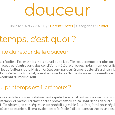
douceur
Publié le : 07/06/2023 By :
Florent Crétet
| Catégories :
Le miel
temps, c'est quoi ?
fite du retour de la douceur
sa récolte a lieu entre les mois d'avril et de juin. Elle peut commencer plus ou
placées et, d'autre part, des conditions météorologiques, notamment celles lié
les apiculteurs de la Maison Crétet sont particulièrement attentifs à choisir la
elle-ci s'effectue trop tôt, le miel aura un taux d'humidité élevé qui remettra 
 le courant du mois d'août.
au printemps est-il crémeux ?
 cristallisation est relativement rapide. En effet, il faut savoir que plus un m
printemps, et particulièrement celles provenant du colza, sont riches en sucre. El
t. On obtient, en conséquence, un produit agréable à tartiner, idéal pour réga
oûters printaniers. Il sera également très facile à diluer dans un thé ou une tisa