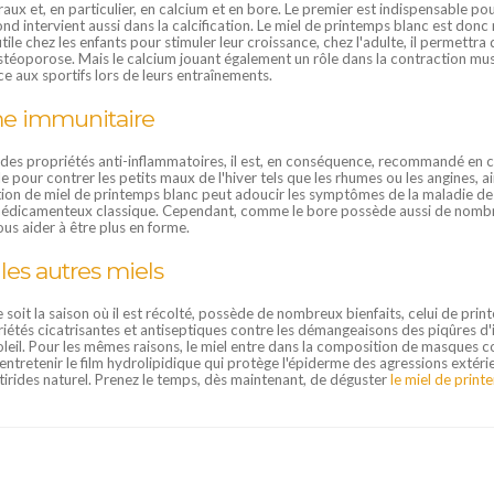
aux et, en particulier, en calcium et en bore. Le premier est indispensable pour
cond intervient aussi dans la calcification. Le miel de printemps blanc est donc
e chez les enfants pour stimuler leur croissance, chez l'adulte, il permettra d
l'ostéoporose. Mais le calcium jouant également un rôle dans la contraction mu
e aux sportifs lors de leurs entraînements.
me immunitaire
des propriétés anti-inflammatoires, il est, en conséquence, recommandé en cas
 pour contrer les petits maux de l'hiver tels que les rhumes ou les angines, 
tion de miel de printemps blanc peut adoucir les symptômes de la maladie de 
icamenteux classique. Cependant, comme le bore possède aussi de nombreux
ous aider à être plus en forme.
es autres miels
que soit la saison où il est récolté, possède de nombreux bienfaits, celui de pr
iétés cicatrisantes et antiseptiques contre les démangeaisons des piqûres d'i
leil. Pour les mêmes raisons, le miel entre dans la composition de masques c
à entretenir le film hydrolipidique qui protège l'épiderme des agressions extéri
ntirides naturel. Prenez le temps, dès maintenant, de déguster
le miel de prin