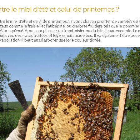
ntre le miel d'été et celui de printemps ?
e le miel d'été et celui de printemps, ils vont chacun profiter de variétés de f
étaux comme le fraisier et l'aubépine, ou d'arbres fruitiers tels que le pommier
ors qu'en été, on sera plus sur du framboisier ou du tilleul, par exemple. Le 
r, avec des notes fruitées et légèrement acidulées. Il va également être bea
élaboration, il peut aussi arborer une jolie couleur dorée.