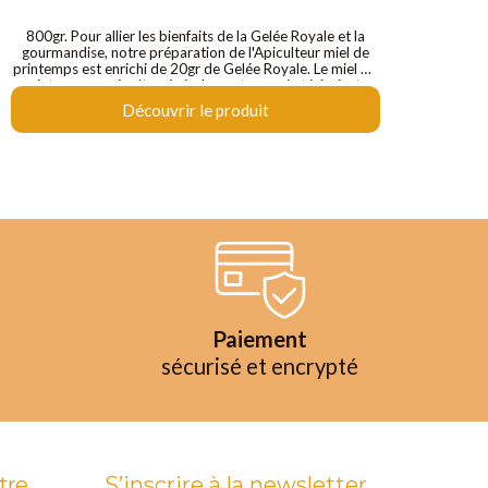
800gr. Pour allier les bienfaits de la Gelée Royale et la
gourmandise, notre préparation de l'Apiculteur miel de
printemps est enrichi de 20gr de Gelée Royale. Le miel de
printemps se récolte généralement en mai et juin, juste
entre la floraison des arbres fruitiers et des pruneliers qui
Découvrir le produit
marque le début de l’été.
Paiement
sécurisé et encrypté
tre
S’inscrire à la newsletter