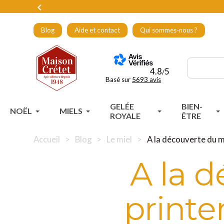

Blog
Aide et contact
Qui sommes-nous ?
4.8
5
/
Basé sur
5693 avis
GELÉE
BIEN-
NOËL
MIELS
ROYALE
ÊTRE
Accueil
Blog
Le miel
A la découverte du m
A la 
printe