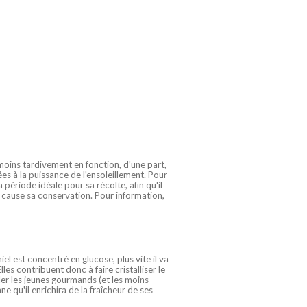
 moins tardivement en fonction, d'une part,
es à la puissance de l'ensoleillement. Pour
 période idéale pour sa récolte, afin qu'il
en cause sa conservation. Pour information,
iel est concentré en glucose, plus vite il va
les contribuent donc à faire cristalliser le
ler les jeunes gourmands (et les moins
ne qu'il enrichira de la fraîcheur de ses