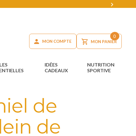

0
MON COMPTE
MON PANIER
LES
IDÉES
NUTRITION
ENTIELLES
CADEAUX
SPORTIVE
iel de
lein de