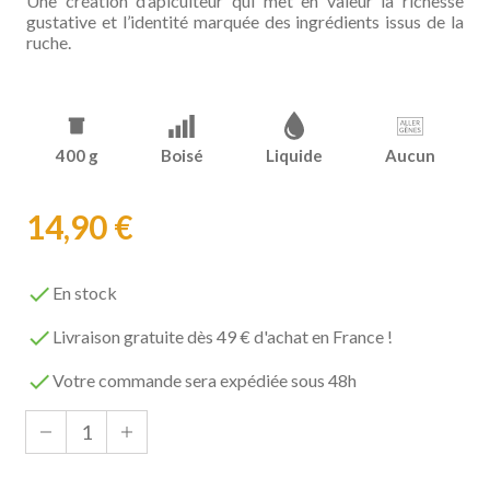
Une création d’apiculteur qui met en valeur la richesse
gustative et l’identité marquée des ingrédients issus de la
ruche.
400 g
Boisé
Liquide
Aucun
14,90 €

En stock

Livraison gratuite dès 49 € d'achat en France !

Votre commande sera expédiée sous 48h