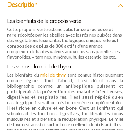
Description
Les bienfaits de la propolis verte
Cette propolis Verte est une
substance précieuse et
rare
, récoltée par les abeilles avec les résines puisées dans
des végétations luxuriantes biologiques uniques,
elle est
composées de plus de 300 actifs
d’une grande
complexité de hautes valeurs aux vertus sans pareilles, les
flavonoïdes, vitamines, minéraux, huiles essentielles etc…
Les vertus du miel de thym
Les bienfaits du
miel de thym
sont connus historiquement
comme légions. Tout d’abord, il est décrit dans la
bibliographie comme
un antiseptique puissant
et
participerait à la
prévention des maladie infectieuses,
digestives et respiratoires, il est aussi répété qu'e
n
cas de grippe, il serait un très bon remède complémentaire.
Il est
riche en cuivre et en bore
. C’est un
tonifiant
qui
stimulerait les fonctions digestives, faciliterait les tonus
musculaires et aiderait à la récupération physique. Le miel
de thym est aussi et surtout un
excellent cicatrisant
. Il est
utilisé par certains chirurgiens renommés pour panser des