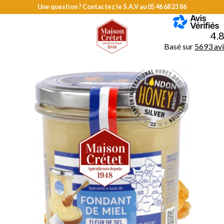
Une question ? Contactez le S.A.V au
05 46 68 23 86
MENU
4.
Basé sur
5693 avi