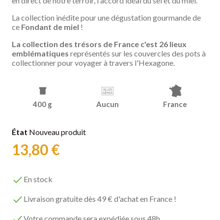
en direct de notre terroir, l'accord idéal du sel et du miel.
La collection inédite pour une dégustation gourmande de
ce
Fondant de miel
!
La collection des trésors de France c'est 26
lieux
emblématiques
représentés sur les couvercles des pots à
collectionner pour voyager à travers l'Hexagone.
400 g
Aucun
France
État
Nouveau produit
13,80 €

En stock

Livraison gratuite dès 49 € d'achat en France !

Votre commande sera expédiée sous 48h