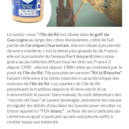
Le saviez-vous ?
l'ile de Ré
est située dans
le golf de
Gascogne
au large des côtes Aunisiennes, cette ile fait
partie de
l’archipel Charentais
, elle est située à proximité
de notre miellerie, c'est la 4ème plus grande ile de France,
elle est à proximité du fameux
Fort boyard
bien connu
grâce au jeu télévisé diffusé tous les étés sur France 2
depuis 1990
, elle est depuis 1988 reliée au continent par le
pont de
l'ile de Ré
, l'ile possède un surnom
"Ré la Blanche"
faisant référence à la teinte blanche si caractéristique des
maisons de
l'ile de Ré
. Les sauniers de l'ile de Ré
perpétuent la tradition depuis le XI ème siècle ils se
transmettent le savoir-faire manuel, ils sont détenteurs des
"secrets de l'eau" et savent aménager, entretenir les marais
et réguler les débits d'eau dans les bassins pour récolter ce
trésor appelé ici
"l'Or blanc"
: la fleur de sel si délicate qui
renferme un goût si puissant qu'une seul pincée suffit à
révéler toute son intensité.