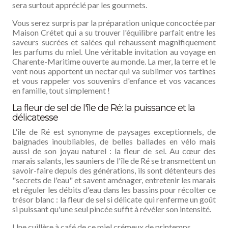
sera surtout apprécié par les gourmets.
Vous serez surpris par la préparation unique concoctée par
Maison Crétet qui a su trouver l'équilibre parfait entre les
saveurs sucrées et salées qui rehaussent magnifiquement
les parfums du miel. Une véritable invitation au voyage en
Charente-Maritime ouverte au monde. La mer, la terre et le
vent nous apportent un nectar qui va sublimer vos tartines
et vous rappeler vos souvenirs d'enfance et vos vacances
en famille, tout simplement !
La fleur de sel de l'île de Ré: la puissance et la
délicatesse
L'île de Ré est synonyme de paysages exceptionnels, de
baignades inoubliables, de belles ballades en vélo mais
aussi de son joyau naturel : la fleur de sel. Au cœur des
marais salants, les sauniers de l'île de Ré se transmettent un
savoir-faire depuis des générations, ils sont détenteurs des
"secrets de l'eau" et savent aménager, entretenir les marais
et réguler les débits d'eau dans les bassins pour récolter ce
trésor blanc : la fleur de sel si délicate qui renferme un goût
si puissant qu'une seul pincée suffit à révéler son intensité.
Une cuillère à café de ce miel crémeux de printemps