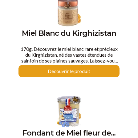
Miel Blanc du Kirghizistan
170g. Découvrez le miel blanc rare et précieux
du Kirghizistan, né des vastes étendues de
sainfoin de ses plaines sauvages. Laissez-vous
séduire par la délicatesse de ses arômes et la
Découvrir le produit
douceur de sa texture, et savourez chaque
instant comme un trésor précieux que seul le
Kirghizistan peut offrir.
Fondant de Miel fleur de...