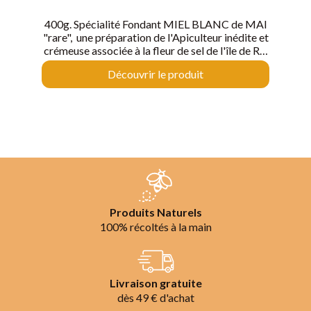
400g. Spécialité Fondant MIEL BLANC de MAI
"rare", une préparation de l'Apiculteur inédite et
crémeuse associée à la fleur de sel de l'île de Ré,
un délice fait maison en direct de notre terroir,
Découvrir le produit
l'accord idéal du sel et du miel. La
collection inédite pour une dégustation
gourmande de ce Fondant de miel ! La collection
des trésors de France c'est 26 lieux
emblématiques représentés sur les couvercles
des pots à collectionner pour voyager à travers
l'Hexagone.
Produits Naturels
100% récoltés à la main
Livraison gratuite
dès 49 € d'achat