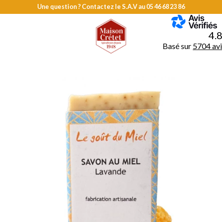
Une question ? Contactez le S.A.V au
05 46 68 23 86
MENU
4.
Basé sur
5704 avi