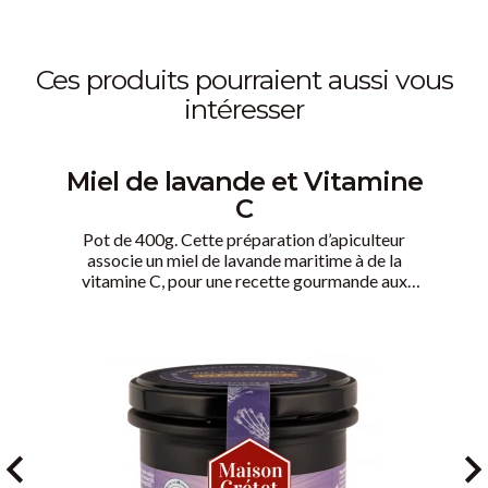
ces produits pourraient aussi vous
intéresser
Miel de lavande et Vitamine
C
Pot de 400g. Cette préparation d’apiculteur
associe un miel de lavande maritime à de la
vitamine C, pour une recette gourmande aux
notes douces et ensoleillées. Un miel délicat,
évoquant le caractère et la chaleur du sud.
