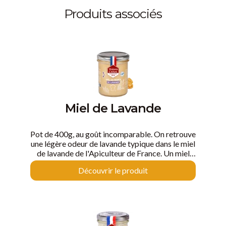
Produits associés
Miel de Lavande
Pot de 400g, au goût incomparable. On retrouve
une légère odeur de lavande typique dans le miel
de lavande de l'Apiculteur de France. Un miel
clair, doré qui peut blanchir avec le temps sans
Découvrir le produit
pour autant que son goût subtil en soit altéré. Sa
texture onctueuse, sa teinte claire et son goût
délicatement fruité en font un miel d’exception.