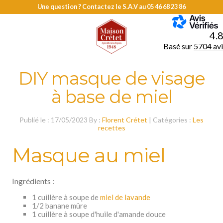
Une question ? Contactez le S.A.V au
05 46 68 23 86
MENU
4.
Basé sur
5704 avi
DIY masque de visage
à base de miel
Publié le : 17/05/2023 By :
Florent Crétet
| Catégories :
Les
recettes
Masque au miel
Ingrédients :
1 cuillère à soupe de
miel de lavande
1/2 banane mûre
1 cuillère à soupe d'huile d'amande douce