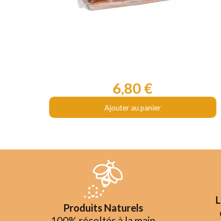
6,80 €
Prix
Ajouter au panier
L
Produits Naturels
100% récoltés à la main