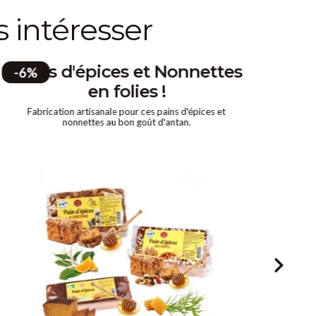
s intéresser
Pains d'épices et Nonnettes
P
-6%
en folies !
Le p
Fabrication artisanale pour ces pains d'épices et
sa re
nonnettes au bon goût d'antan.
