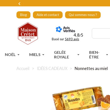

Blog
Aide et contact
Qui sommes-nous ?
4.8
5
/
Basé sur
5693 avis
GELÉE
BIEN-
NOËL
MIELS
ROYALE
ÊTRE
Accueil
IDÉES CADEAUX
Nonnettes au miel