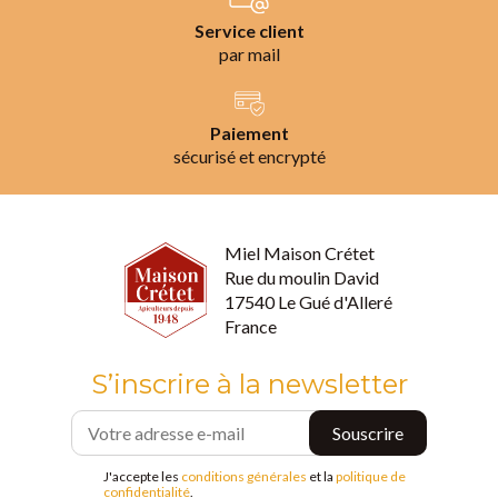
Service client
par mail
Paiement
sécurisé et encrypté
Miel Maison Crétet
Rue du moulin David
17540 Le Gué d'Alleré
France
S’inscrire à la newsletter
J'accepte les
conditions générales
et la
politique de
confidentialité
.