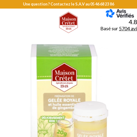
Une question ? Contactez le S.A.V au
05 46 68 23 86
MENU
4.
Basé sur
5704 avi