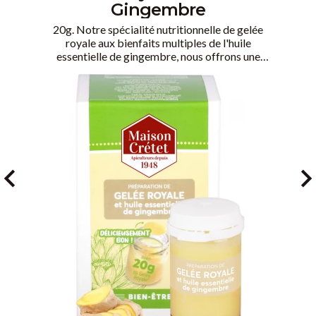
Gingembre
20g. Notre spécialité nutritionnelle de gelée
royale aux bienfaits multiples de l'huile
essentielle de gingembre, nous offrons une
solution innovante à ceux qui cherchent à
prendre soin de leur santé de manière délicieuse.
