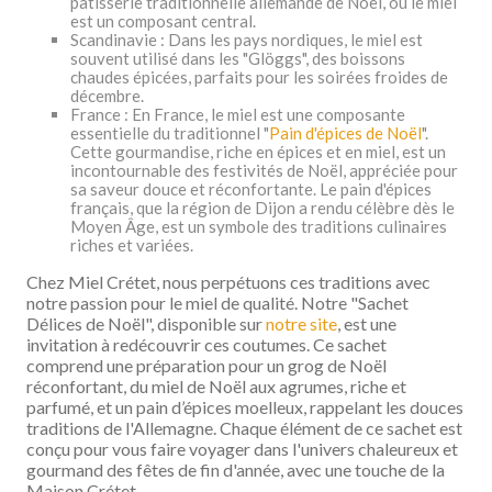
pâtisserie traditionnelle allemande de Noël, où le miel
est un composant central.
Scandinavie : Dans les pays nordiques, le miel est
souvent utilisé dans les "Glöggs", des boissons
chaudes épicées, parfaits pour les soirées froides de
décembre.
France : En France, le miel est une composante
essentielle du traditionnel "
Pain d'épices de Noël
".
Cette gourmandise, riche en épices et en miel, est un
incontournable des festivités de Noël, appréciée pour
sa saveur douce et réconfortante. Le pain d'épices
français, que la région de Dijon a rendu célèbre dès le
Moyen Âge, est un symbole des traditions culinaires
riches et variées.
Chez Miel Crétet, nous perpétuons ces traditions avec
notre passion pour le miel de qualité. Notre "Sachet
Délices de Noël", disponible sur
notre site
, est une
invitation à redécouvrir ces coutumes. Ce sachet
comprend une préparation pour un grog de Noël
réconfortant, du miel de Noël aux agrumes, riche et
parfumé, et un pain d’épices moelleux, rappelant les douces
traditions de l'Allemagne. Chaque élément de ce sachet est
conçu pour vous faire voyager dans l'univers chaleureux et
gourmand des fêtes de fin d'année, avec une touche de la
Maison Crétet.