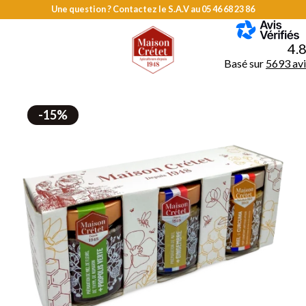
Une question ? Contactez le S.A.V au
05 46 68 23 86
MENU
4.
Basé sur
5693 avi
-15%