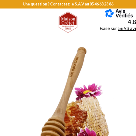
Une question ? Contactez le S.A.V au
05 46 68 23 86
MENU
4.
Basé sur
5693 avi