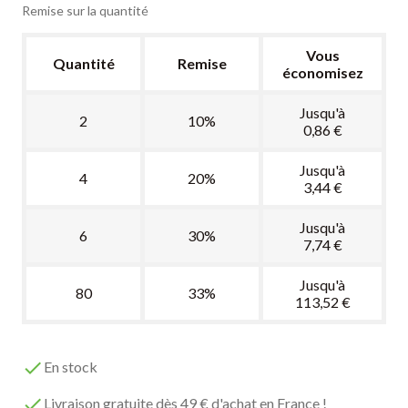
Remise sur la quantité
Vous
Quantité
Remise
économisez
Jusqu'à
2
10%
0,86 €
Jusqu'à
4
20%
3,44 €
Jusqu'à
6
30%
7,74 €
Jusqu'à
80
33%
113,52 €

En stock

Livraison gratuite dès 49 € d'achat en France !