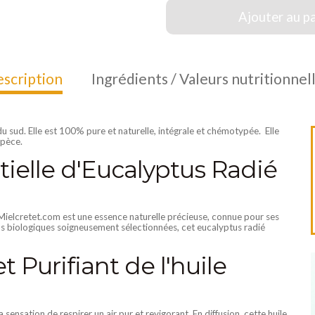
Ajouter au p
scription
Ingrédients / Valeurs nutritionnel
 du sud. Elle est 100% pure et naturelle, intégrale et chémotypée. Elle
spèce.
tielle d'Eucalyptus Radié
 Mielcretet.com est une essence naturelle précieuse, connue pour ses
ions biologiques soigneusement sélectionnées, cet eucalyptus radié
t Purifiant de l'huile
ensation de respirer un air pur et revigorant. En diffusion, cette huile