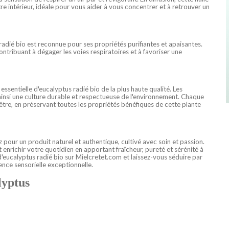
re intérieur, idéale pour vous aider à vous concentrer et à retrouver un
radié bio est reconnue pour ses propriétés purifiantes et apaisantes.
ontribuant à dégager les voies respiratoires et à favoriser une
ssentielle d'eucalyptus radié bio de la plus haute qualité. Les
 ainsi une culture durable et respectueuse de l'environnement. Chaque
être, en préservant toutes les propriétés bénéfiques de cette plante
ez pour un produit naturel et authentique, cultivé avec soin et passion.
richir votre quotidien en apportant fraîcheur, pureté et sérénité à
d'eucalyptus radié bio sur Mielcretet.com et laissez-vous séduire par
ence sensorielle exceptionnelle.
lyptus