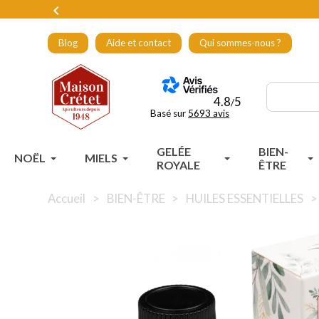

Blog
Aide et contact
Qui sommes-nous ?
4.8
5
/
Basé sur
5693 avis
GELÉE
BIEN-
NOËL
MIELS
ROYALE
ÊTRE
Accueil
BIEN-ÊTRE
HUILES ESSENTIELLES