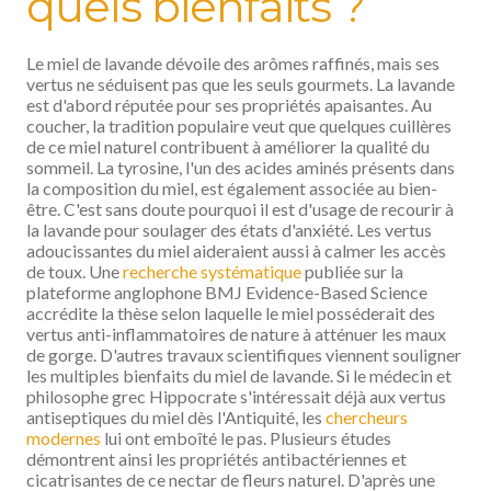
quels bienfaits ?
Le miel de lavande dévoile des arômes raffinés, mais ses
vertus ne séduisent pas que les seuls gourmets. La lavande
est d'abord réputée pour ses propriétés apaisantes. Au
coucher, la tradition populaire veut que quelques cuillères
de ce miel naturel contribuent à améliorer la qualité du
sommeil. La tyrosine, l'un des acides aminés présents dans
la composition du miel, est également associée au bien-
être. C'est sans doute pourquoi il est d'usage de recourir à
la lavande pour soulager des états d'anxiété. Les vertus
adoucissantes du miel aideraient aussi à calmer les accès
de toux. Une
recherche systématique
publiée sur la
plateforme anglophone BMJ Evidence-Based Science
accrédite la thèse selon laquelle le miel posséderait des
vertus anti-inflammatoires de nature à atténuer les maux
de gorge. D'autres travaux scientifiques viennent souligner
les multiples bienfaits du miel de lavande. Si le médecin et
philosophe grec Hippocrate s'intéressait déjà aux vertus
antiseptiques du miel dès l'Antiquité, les
chercheurs
modernes
lui ont emboîté le pas. Plusieurs études
démontrent ainsi les propriétés antibactériennes et
cicatrisantes de ce nectar de fleurs naturel. D'après une