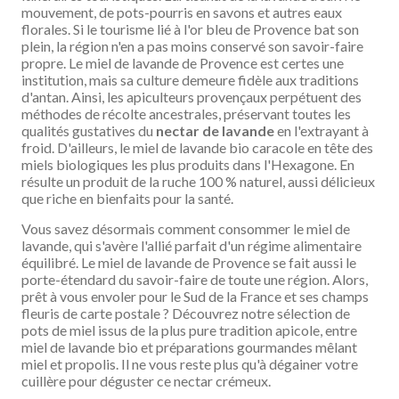
mouvement, de pots-pourris en savons et autres eaux
florales. Si le tourisme lié à l'or bleu de Provence bat son
plein, la région n'en a pas moins conservé son savoir-faire
propre. Le miel de lavande de Provence est certes une
institution, mais sa culture demeure fidèle aux traditions
d'antan. Ainsi, les apiculteurs provençaux perpétuent des
méthodes de récolte ancestrales, préservant toutes les
qualités gustatives du
nectar de lavande
en l'extrayant à
froid. D'ailleurs, le miel de lavande bio caracole en tête des
miels biologiques les plus produits dans l'Hexagone. En
résulte un produit de la ruche 100 % naturel, aussi délicieux
que riche en bienfaits pour la santé.
Vous savez désormais comment consommer le miel de
lavande, qui s'avère l'allié parfait d'un régime alimentaire
équilibré. Le miel de lavande de Provence se fait aussi le
porte-étendard du savoir-faire de toute une région. Alors,
prêt à vous envoler pour le Sud de la France et ses champs
fleuris de carte postale ? Découvrez notre sélection de
pots de miel issus de la plus pure tradition apicole, entre
miel de lavande bio et préparations gourmandes mêlant
miel et propolis. Il ne vous reste plus qu'à dégainer votre
cuillère pour déguster ce nectar crémeux.