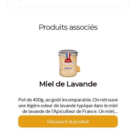
Produits associés
Miel de Lavande
Pot de 400g, au goût incomparable. On retrouve
une légère odeur de lavande typique dans le miel
de lavande de l'Apiculteur de France. Un miel
clair, doré qui peut blanchir avec le temps sans
Découvrir le produit
pour autant que son goût subtil en soit altéré. Sa
texture onctueuse, sa teinte claire et son goût
délicatement fruité en font un miel d’exception.