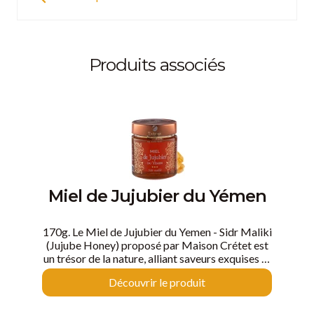
Produits associés
Miel de Jujubier du Yémen
170g. Le Miel de Jujubier du Yemen - Sidr Maliki
(Jujube Honey) proposé par Maison Crétet est
un trésor de la nature, alliant saveurs exquises et
bienfaits d'un produit pur et naturel par nature.
Découvrir le produit
Sa rareté et sa qualité en font un miel prisé par
les amateurs de produits authentiques. C'est
aussi le miel le plus cher et le plus rare du monde