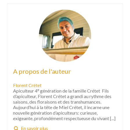
A propos de l'auteur
Florent Crétet
Apiculteur 4ᵉ génération de la famille Crétet Fils
d’apiculteur, Florent Crétet a grandi au rythme des
saisons, des floraisons et des transhumances.
Aujourd’hui à la tête de Miel Crétet, il incarne une
nouvelle génération d’apiculteurs: curieuse,
exigeante, profondément respectueuse du vivant [...]
search
En savoir plus