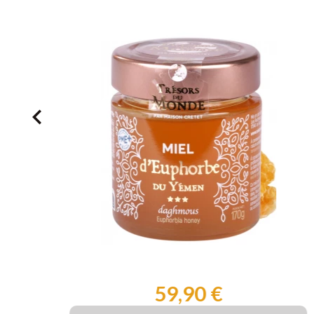
ues.
nde !

59,90 €
Prix