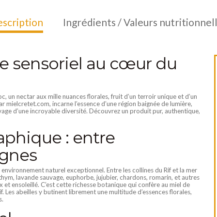
scription
Ingrédients / Valeurs nutritionnel
ge sensoriel au cœur du
, un nectar aux mille nuances florales, fruit d’un terroir unique et d’un
ar mielcretet.com, incarne l’essence d’une région baignée de lumière,
age d’une incroyable diversité. Découvrez un produit pur, authentique,
aphique : entre
agnes
n environnement naturel exceptionnel. Entre les collines du Rif et la mer
 thym, lavande sauvage, euphorbe, jujubier, chardons, romarin, et autres
x et ensoleillé. C’est cette richesse botanique qui confère au miel de
f. Les abeilles y butinent librement une multitude d’essences florales,
s.