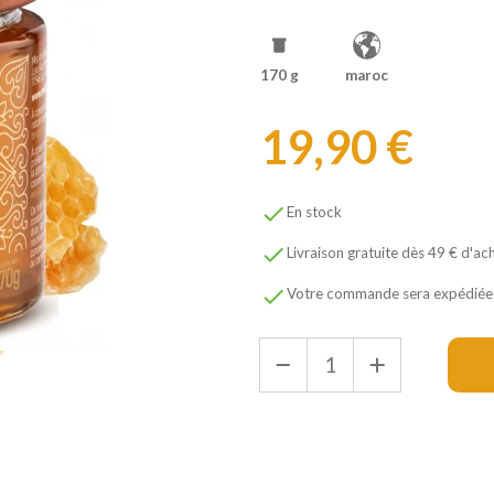
170 g
maroc
19,90 €

En stock

Livraison gratuite dès 49 € d'ac

Votre commande sera expédiée