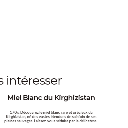
s intéresser
Miel Blanc du Kirghizistan
Mi
170g. Découvrez le miel blanc rare et précieux du
Décou
Kirghizistan, né des vastes étendues de sainfoin de ses
récol
plaines sauvages. Laissez-vous séduire par la délicatesse
maro
de ses arômes et la douceur de sa texture, et savourez
d’eu