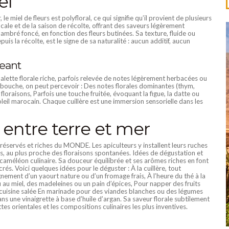
el
e miel de fleurs est polyfloral, ce qui signifie qu’il provient de plusieurs
locale et de la saison de récolte, offrant des saveurs légèrement
l’ambré foncé, en fonction des fleurs butinées. Sa texture, fluide ou
is la récolte, est le signe de sa naturalité : aucun additif, aucun
eant
 palette florale riche, parfois relevée de notes légèrement herbacées ou
n bouche, on peut percevoir : Des notes florales dominantes (thym,
loraisons, Parfois une touche fruitée, évoquant la figue, la datte ou
oleil marocain. Chaque cuillère est une immersion sensorielle dans les
 entre terre et mer
préservés et riches du MONDE. Les apiculteurs y installent leurs ruches
s, au plus proche des floraisons spontanées. Idées de dégustation et
caméléon culinaire. Sa douceur équilibrée et ses arômes riches en font
rés. Voici quelques idées pour le déguster : À la cuillère, tout
nement d’un yaourt nature ou d’un fromage frais, À l’heure du thé à la
au miel, des madeleines ou un pain d’épices, Pour napper des fruits
 En cuisine salée En marinade pour des viandes blanches ou des légumes
ns une vinaigrette à base d’huile d’argan. Sa saveur florale subtilement
es orientales et les compositions culinaires les plus inventives.