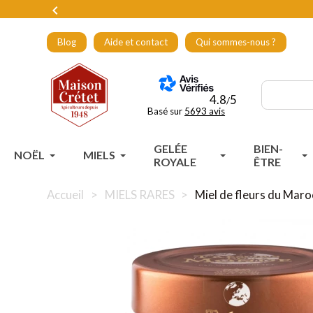

Blog
Aide et contact
Qui sommes-nous ?
4.8
5
/
Basé sur
5693 avis
GELÉE
BIEN-
NOËL
MIELS
ROYALE
ÊTRE
Accueil
MIELS RARES
Miel de fleurs du Maro