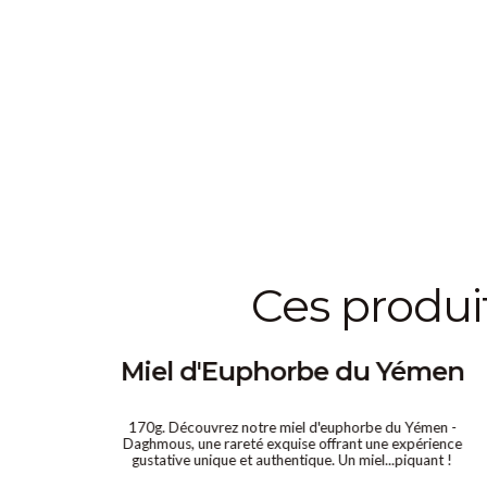
ces produ
en
Miel d'Euphorbe du Yémen
ujube
170g. Découvrez notre miel d'euphorbe du Yémen -
e la
Daghmous, une rareté exquise offrant une expérience
oduit
gustative unique et authentique. Un miel...piquant !
font un