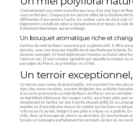
Un miel polyfloral natur
Contrairement aux miels monofloraux issus d’un seul type de fleur, l
sources florales. Chaque pot est ainsi le reflet de la biodiversité 
différentes d’une année à l’autre. Sa couleur varie du doré clair à 
légèrement cristallisée selon la température et le temps écoulé depu
traitement thermique, aucun mélange.
Un bouquet aromatique riche et chang
L’arôme du miel de fleurs surprend par sa générosité. Il offre une
épicées, avec une douceur équilibrée et une finale persistante. E
lavande sauvage), Un fond légèrement résineux ou boisé selon les f
l’abricot sec, Et une rondeur agréable qui rappelle la chaleur du s
paysages du Maroc au printemps ou à l’été.
Un terroir exceptionnel,
Ce terroir, peu connu du grand public, est pourtant l’un des plus 
dans des zones reculées, souvent éloignées des activités humaine
d’accords gourmands Le miel de fleurs du Maroc est un véritable 
un ingrédient idéal pour des usages variés, aussi bien salés que suc
simplement En tartine sur une tranche de pain grillé, En accompag
menthe ou d’une infusion douce. En cuisine sucrée Dans un gâteau 
rôtis ou un riz au lait, Intégré à une pâte à crêpes ou à gaufres.
rôtis, Avec un fromage de chèvre ou de brebis, En touche finale da
boisée accompagne parfaitement les produits de terroir, les recett